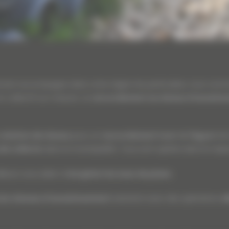
ement accompagne dans votre région les particuliers, tout comme 
t collectif sur mesure. Le
raccordement au réseau d’assaini
création de réseau
pour un
raccordement tout-à-l’égout
de 
de collecte
dans la municipalité. Tous sont opérés dans le res
lleurs vous aider à
récupérer les eaux de pluies
.
 les réseaux d’assainissement
existants avec des opérations
d