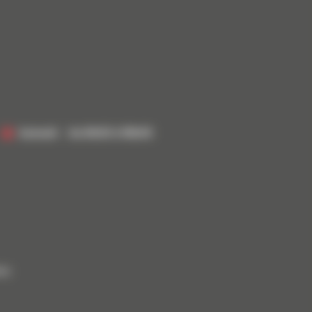
Samedi
De 8h00 à 18h00
ées