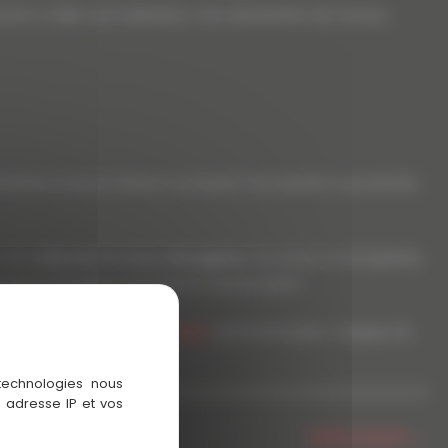
our y relier une habitation. Une déclaration de travaux
outefois si aucun réseau municipal n’est présent à proximité,
nt de
collecter les eaux ménagères
, de retenir et de liquéfier
 système de traitement final et d’évacuation.
’hésitez pas à nous
contacter
via le formulaire. L’équipe de
 technologies nous
 adresse IP et vos
Article suivant
→