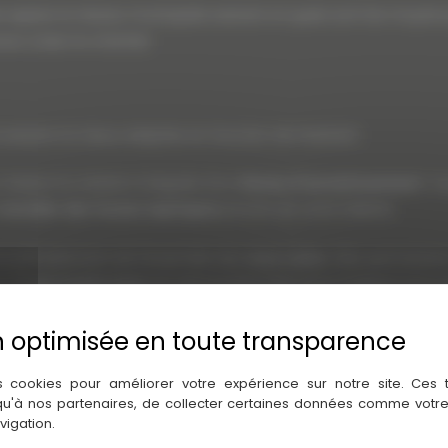
repérer le réseau municipale existant et quels sont les moyens p
r à bien le chantier.
 solution la mieux adaptée en fonction de l’existant.
mission la création intégrale d’un
réseau d’assainissement
. T
installer des fosses septiques
proche de votre habitat.
d’un prétraitement de l’ensemble des
eaux usées
. Elles permette
Une
fosse toutes eaux
est ainsi positionnée entre l’habitat et le
r la création ou l’
entretien d’un réseau d’assainissement
? N
s cookies pour améliorer votre expérience sur notre site. Ces
 qu'à nos partenaires, de collecter certaines données comme votre
vigation.