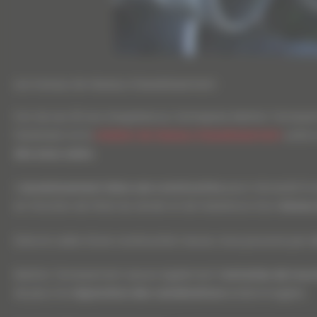
Les travaux de réseaux d’assainissement
Fort de ses 20 ans d’expérience, l’entreprise Martins Terrass
l’extension et la
création de réseaux d’assainissement
unité e
des eaux usées
.
L’
assainissement dans une construction
peut nécessité la
en fonction de l’état du terrain et de l’existence d’un
réseau 
Dans le cadre d’une construction neuve, nous pouvons par ai
Martins Terrassement assure également l’
entretien de tous
de plus à la
réparation des canalisations
endommagées.