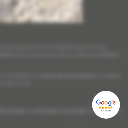
les entreprises et les municipalités dans l’entretien,
ssement
permet l’évacuation dans les meilleures
conditions
la municipalité. Ces
travaux de raccordement
sont réalisés
pect des normes.
ébouchages
, de
nettoyage ou de vidange
. Nous procédons