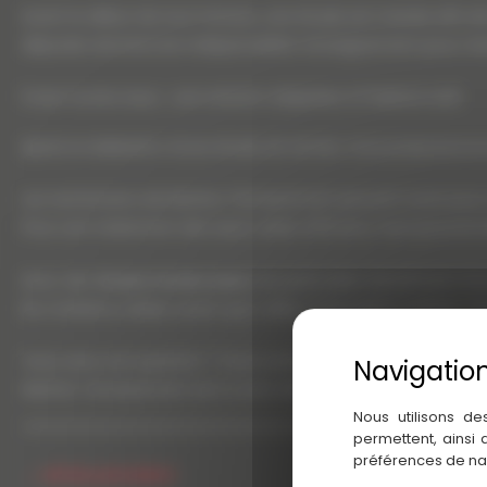
Avant le début de tout travaux, une étude est menée afin de 
déposée donnera les indispensables renseignement pour mene
Fosse toutes eaux : une solution adaptées à l’habitat isolé
Après la réalisation d’une étude de terrain, nous proposons la
Les techniciens de Martins Terrassement peuvent avoir pour 
Pour une traitement des eaux usées efficace, nous pouvons
Avec des
fosses toutes eaux
, les particuliers bénéficient 
les matières solides avant que celles-ci ne soient traitées. 
Vous avez une question ? Vous souhaitez recevoir un devis pou
Martins Terrassement est à votre disposition.
Nous utilisons de
permettent, ainsi
préférences de na
←
Article précédent