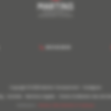
06 13 42 28 20
Copyright © 2026 Martins Terrassement - Gradignan
og
Activités
Mentions Légales
Charte d’utilisation des donn
Réalisation :
Horizon, Site internet à Toulouse