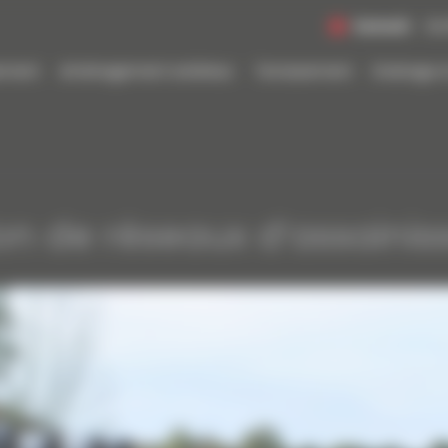
Samedi
De
sement
Aménagement extérieur
Terrassement
Drainage e
on de réseaux d’assaini