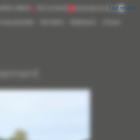
Tout refuser
 8h00 à 18h00
06 13 42 28 20
Demande de devis
t eaux pluviales
Démolition
Réalisations
Contact
ssement