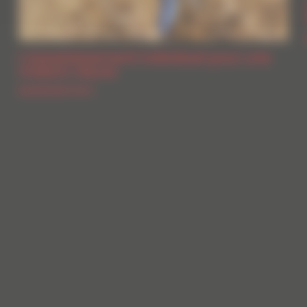
L’assainissement individuel pour une
maison neuve
Assainissement