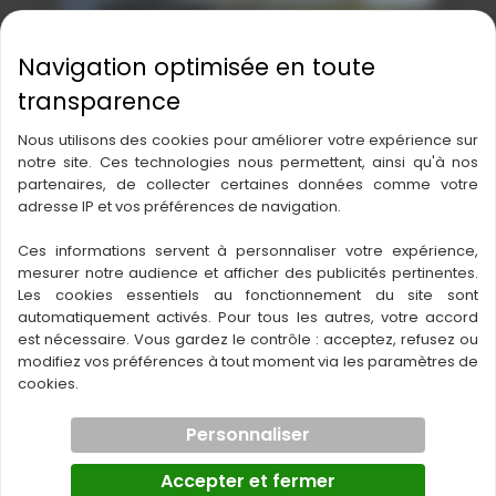
Nous utilisons des cookies pour améliorer votre expérience sur
notre site. Ces technologies nous permettent, ainsi qu'à nos
partenaires, de collecter certaines données comme votre
adresse IP et vos préférences de navigation.
Création de réseaux
d’assainissement
Ces informations servent à personnaliser votre expérience,
Assainissement
mesurer notre audience et afficher des publicités pertinentes.
Les cookies essentiels au fonctionnement du site sont
automatiquement activés. Pour tous les autres, votre accord
est nécessaire. Vous gardez le contrôle : acceptez, refusez ou
modifiez vos préférences à tout moment via les paramètres de
cookies.
Personnaliser
Accepter et fermer