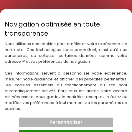
Une équipe se déplace pour réaliser une étude
approfondie des contraintes du terrain et des spécificités
techniques nécessaires à une solution adaptée.
03
Nous utilisons des cookies pour améliorer votre expérience sur
notre site. Ces technologies nous permettent, ainsi qu'à nos
partenaires, de collecter certaines données comme votre
Proposition et devis personnalisé
adresse IP et vos préférences de navigation.
Ces informations servent à personnaliser votre expérience,
Sur la base du diagnostic, nous vous soumettons un devis
mesurer notre audience et afficher des publicités pertinentes.
clair et détaillé, accompagné de nos conseils d’experts
Les cookies essentiels au fonctionnement du site sont
pour optimiser votre projet.
automatiquement activés. Pour tous les autres, votre accord
est nécessaire. Vous gardez le contrôle : acceptez, refusez ou
modifiez vos préférences à tout moment via les paramètres de
cookies.
04
Personnaliser
Réalisation des travaux