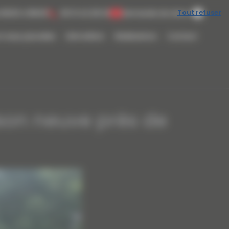
Tout refuser
 8h00 à 18h00
06 13 42 28 20
Demande de devis
t eaux pluviales
Démolition
Réalisations
Contact
son neuve près de