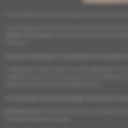
Travaux préparatoires de décapage pour la construction d’
Vous envisagez de construire votre maison neuve près de Grad
Martins Terrassement
, experts en terrassement et aménage
habitation.
Pourquoi le décapage est-il essentiel pour votre projet d
Le décapage consiste à retirer la couche supérieure du sol, s
matériaux non porteurs et en assurant une base solide pour l
problèmes de tassement ou d’infiltration d’eau.
Les étapes des travaux de décapage avec Martins Terra
Étude de terrain
: Avant toute intervention, nos experts eff
obstacles à prendre en compte.