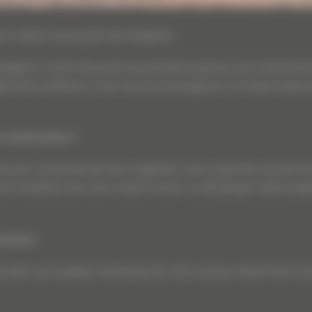
une maison neuve près de Gradignan
ignan ? Avant de poser les premières pierres, il est essentiel 
ments extérieurs, nous vous accompagnons à chaque étape pour g
e construction ?
ouvent constituée de terre végétale. Cette opération est primord
es fondations de votre maison neuve. Le décapage facilite égale
ssement
ectuent une analyse minutieuse de votre sol pour déterminer la