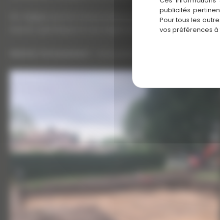
Ces informations 
publicités pertine
Ne négligez pas les travaux préparatoires de décapage pour
Pour tous les autr
besoins spécifiques et aux exigences de votre projet.
Conta
vos préférences à
Martins Terrassement
: Votre partenaire de confiance pour 
Martins
Décapage pour la construction d’une
Terrassement
maison neuve à Gradignan