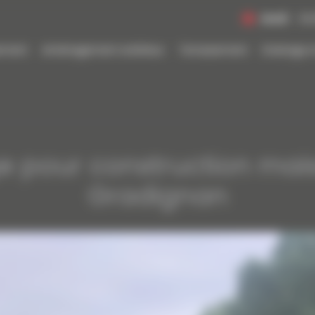
Jeudi
De
sement
Aménagement extérieur
Terrassement
Drainage e
 pour construction mai
Gradignan