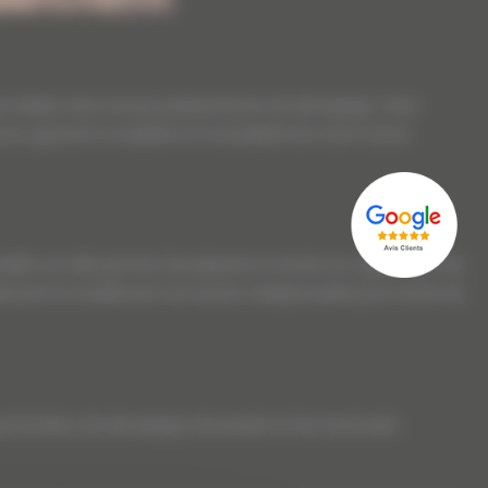
de réaliser des travaux préparatoires de décapage. Chez
arantir la stabilité et la durabilité de votre future
iale car elle permet de préparer le terrain en supprimant les
ment le nivellement du terrain, indispensable pour éviter les
 profondeur de décapage nécessaire et les éventuels