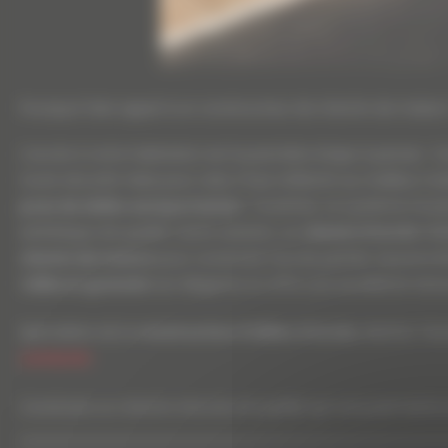
Pourquoi faire appel à un constructeur de chemin de maison
L’accès à votre habitation est la première étape à penser. Il
toute sécurité. Mais pour cela, il faut réfléchir au meilleur ma
pose de dalles autoportantes
. Toutefois, ce système ne peu
esthétique de qualité. Autre solution, un
chemin d’accès
réa
chemin de maison
pour construire l’accès parfait. Il pourra 
l’
allée en granulat
est élégante et offre une excellente tenu
Spécialiste de la
construction d’allées d’accès
, Martins Ter
contacter
.
Construire un chemin d’accès de qualité qui vous permettra 