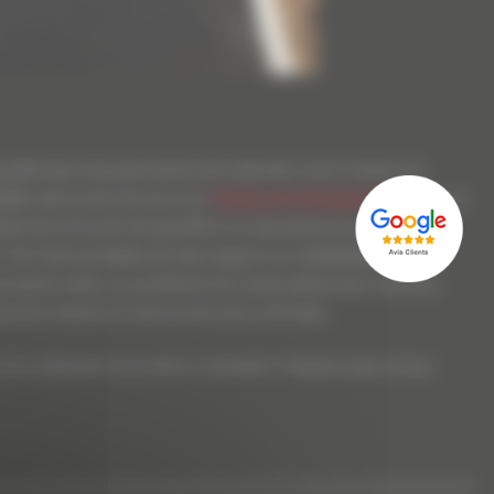
ualité qui vous permettra de rejoindre votre maison en
stallée sans avoir recours aux
travaux de terrassement
avec la
osées les recouvrir de gravillons ou de pavés pour une
l est alors possible de faire appel à un
constructeur de
ore pierre selon vos préférences. Particulièrement robuste,
 pourrez obtenir un bel accès sans attendre.
tre utilisation et le décor souhaité, n’hésitez pas à nous