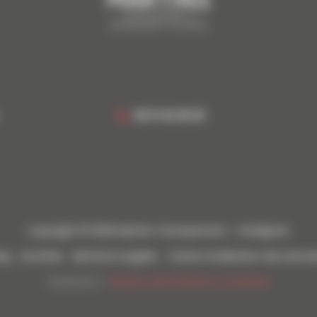
06 13 42 28 20
Copyright © 2026 Martins Terrassement - Gradignan
og
Activités
Mentions Légales
Charte d’utilisation des donn
Réalisation :
Horizon, Site internet à Toulouse