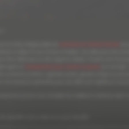
 ?
 est en effet indispensable de
construire un chemin d’accès
de q
tériau à utiliser et aux travaux à réaliser. Une allée peut être in
t être utilisé que sur des supports solides. Il faudra une fois p
lisé après un
terrassement pour chemin en pente
par exemple. I
être construit en béton, asphalte, pavés, graviers, brique ou enc
e. Les travaux en granulats pour une allée sont rapides et vous
rassement pourra vous conseiller les meilleurs matériaux selon vo
de rejoindre votre maison en toute sécurité