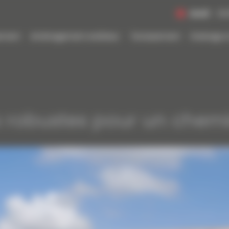
Jeudi
De
sement
Aménagement extérieur
Terrassement
Drainage e
 robustes pour un chem