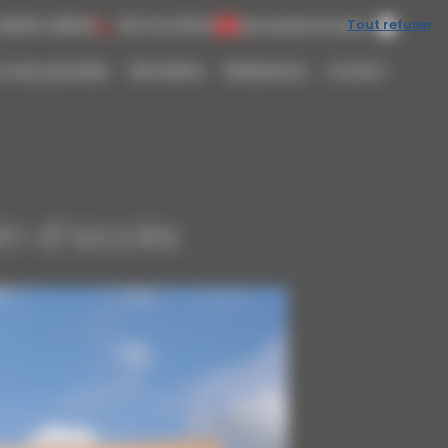
Tout refuser
 8h00 à 18h00
06 13 42 28 20
Demande de devis
t eaux pluviales
Démolition
Réalisations
Contact
in d’accès